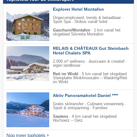
Explorer Hotel Montafon
Ongecompliceerd, trendy & betaalbaar ·
Sport Spa · Skibus vanaf hotel
Gaschurn/Montafon
·
1 km vanaf het
skigebied Silvretta Montafon
RELAIS & CHÂTEAUX Gut Steinbach
Hotel Chalets SPA
2.000 m² wellness · duurzaam & creatief ·
eigen landbouw
Reit im Winkl
·
5 km vanaf het skigebied
Steinplatte Winklmoosalm – Waidring/​Reit
im Winkl
Aktiv Panoramahotel Daniel ****
Gratis skitransfer · Culinaire verwennerij ·
Sport & ontspanning · Families
Sautens
·
4 km vanaf het skigebied
Hochoetz – Oetz
Nog meer tophotels