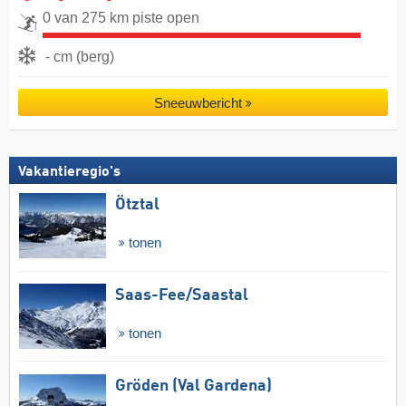
0 van 275 km piste open
- cm (berg)
Sneeuwbericht
Vakantieregio's
Ötztal
tonen
Saas-Fee/​Saastal
tonen
Gröden (Val Gardena)