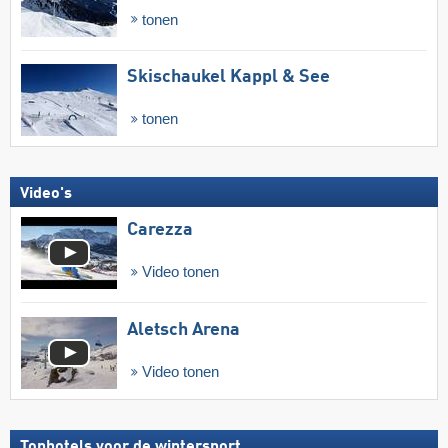
tonen
Skischaukel Kappl & See
tonen
Video's
Carezza
Video tonen
Aletsch Arena
Video tonen
Tophotels voor de wintersport