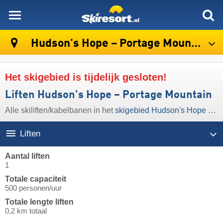
skiresort
Hudson's Hope – Portage Mountain
Het skigebied is tijdelijk gesloten!
Liften Hudson's Hope – Portage Mountain
Alle skiliften/kabelbanen in het
skigebied Hudson's Hope – Portage Mountain
Liften
Aantal liften
1
Totale capaciteit
500 personen/uur
Totale lengte liften
0,2 km totaal