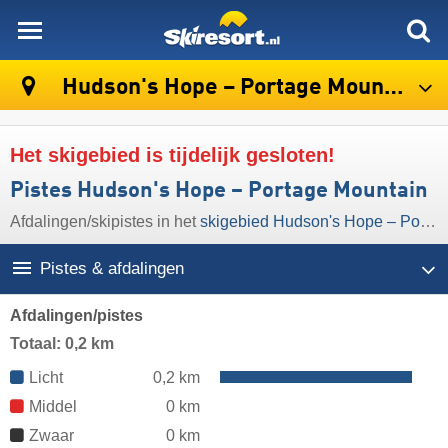
skiresort
Hudson's Hope – Portage Mountain
Het skigebied is tijdelijk gesloten!
Pistes Hudson's Hope – Portage Mountain
Afdalingen/​skipistes in het
skigebied Hudson's Hope – Portage Mountain
Pistes & afdalingen
Afdalingen/pistes
Totaal: 0,2 km
Licht
0,2 km
Middel
0 km
Zwaar
0 km