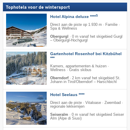
Tophotels voor de wintersport
S
Hotel Alpina deluxe ****
Direct aan de piste op 1.930 m · Familie ·
Spa & Wellness
Obergurgl
·
0 m vanaf het skigebied Gurgl
– Obergurgl-Hochgurgl
Gartenhotel Rosenhof bei Kitzbühel
***
Kamers, appartementen & huizen ·
Wellness · Gratis skibus
Oberndorf
·
2 km vanaf het skigebied St.
Johann in Tirol/​Oberndorf – Harschbichl
Hotel Seelaus ****
Direct aan de piste · Vitaloase · Zwembad ·
regionale lekkernijen
Seiseralm
·
0 m vanaf het skigebied Seiser
Alm (Alpe di Siusi)