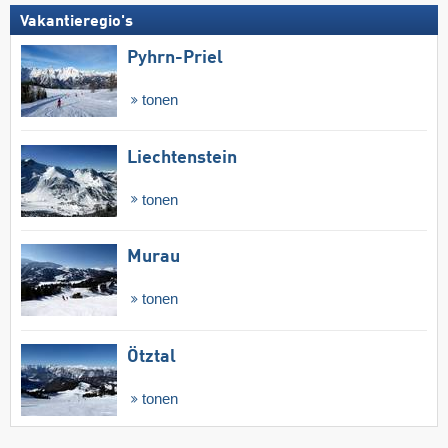
Vakantieregio's
Pyhrn-Priel
tonen
Liechtenstein
tonen
Murau
tonen
Ötztal
tonen