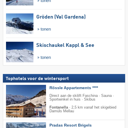
tonen
Gröden (Val Gardena)
tonen
Skischaukel Kappl & See
tonen
Tophotels voor de wintersport
Rössle Appartements ****
Direct aan de skilift Faschina · Sauna ·
Sportwinkel in huis · Skibus
Fontanella
·
2,5 km vanaf het skigebied
Damüls Mellau
Pradas Resort Brigels