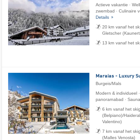
Actieve vakantie · We
zwembad · Culinaire ve
Details
20 km vanaf het sk
Gletscher (Kaunerta
13 km vanaf het sk
Maraias - Luxury S
Burgeis/Mals
Modern & individueel 
panoramabad · Sauna
6 km vanaf het sk
(Belpiano)/​Haider
Valentino)
7 km vanaf het ski
(Malles Venosta)