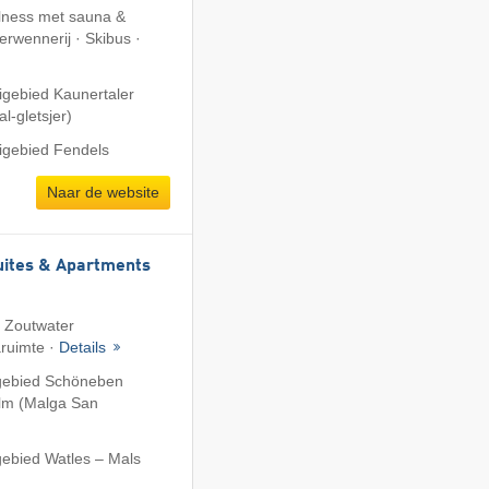
llness met sauna &
rwennerij · Skibus ·
igebied Kaunertaler
l-gletsjer)
igebied Fendels
Naar de website
uites & Apartments
· Zoutwater
ruimte ·
Details
igebied Schöneben
alm (Malga San
gebied Watles – Mals