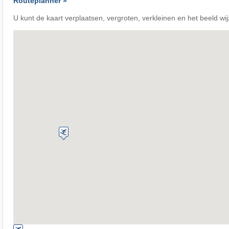
Routeplanner »
U kunt de kaart verplaatsen, vergroten, verkleinen en het beeld wi