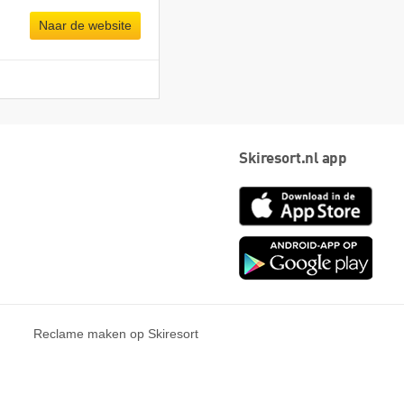
Naar de website
Skiresort.nl app
App
Store
Goog
play
Reclame maken op Skiresort