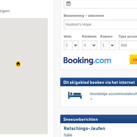
jzigen
Bestemming – selecteren
Volw.
Kinderen
Kamers
Type acco
zo
Dit skigebied boeken via het internet
Voordelige accommodaties/h
Sneeuwberichten
Ratschings-Jaufen
Italië