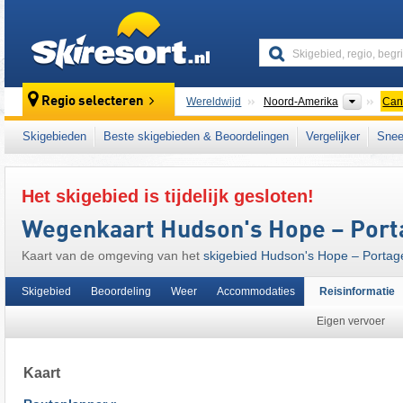
skiresort
Contine
Regio selecteren
Wereldwijd
Noord-Amerika
Can
Dit skigebied ligt ook in:
Hart Ranges
,
Canad
Skigebieden
Beste skigebieden & Beoordelingen
Vergelijker
Snee
Het skigebied is tijdelijk gesloten!
Wegenkaart Hudson's Hope – Port
Kaart van de omgeving van het
skigebied Hudson's Hope – Portag
Skigebied
Beoordeling
Weer
Accommodaties
Reisinformatie
Eigen vervoer
Kaart