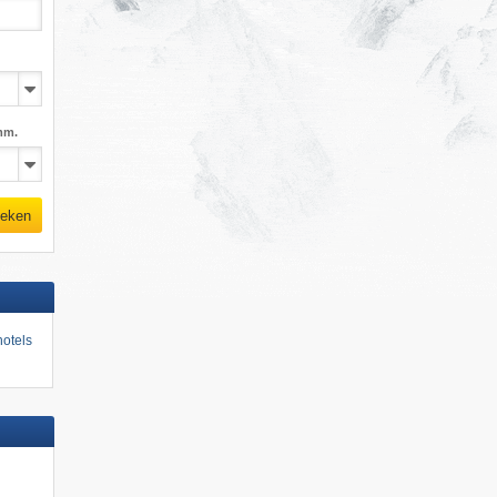
mm.
eken
otels