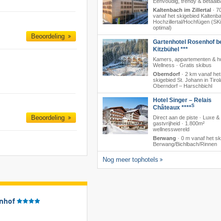
Eenvoudig, trendy & betaalb
Kaltenbach im Zillertal
·
7
vanaf het skigebied Kaltenb
Hochzillertal/​Hochfügen (SKi
optimal)
Beoordeling
Gartenhotel Rosenhof b
Kitzbühel ***
Kamers, appartementen & hu
Wellness · Gratis skibus
Oberndorf
·
2 km vanaf het
skigebied St. Johann in Tirol/
Oberndorf – Harschbichl
Hotel Singer – Relais
S
Châteaux ****
Beoordeling
Direct aan de piste · Luxe &
gastvrijheid · 1.800m²
wellnesswereld
Berwang
·
0 m vanaf het sk
Berwang/​Bichlbach/​Rinnen
Nog meer tophotels
nhof