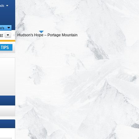
nds
io's
egio's
Regionale districten
er
Hudson's Hope – Portage Mountain
kantie