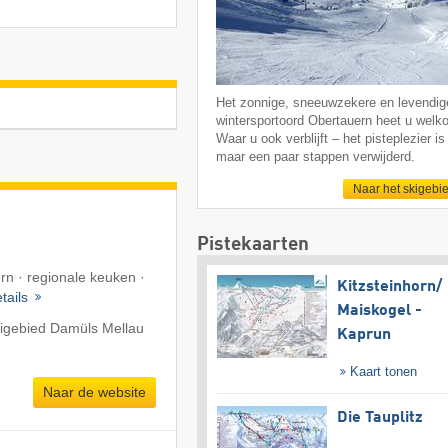
Het zonnige, sneeuwzekere en levendig
wintersportoord Obertauern heet u welk
Waar u ook verblijft – het pisteplezier is 
maar een paar stappen verwijderd.
Naar het skigebi
Pistekaarten
rn · regionale keuken ·
Kitzsteinhorn/​
tails
Maiskogel -
kigebied Damüls Mellau
Kaprun
Kaart tonen
Naar de website
Die Tauplitz