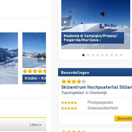
Madonna di Campiglio/​Pinzolo/​
Folgàrida/​Marilleva
Beoordelingen
Skicircus Saalbach 
KitzSki – Kitzbühel/​Kirchberg »
Leogang Fieberbrun
Skizentrum Hochpustertal Sillia
Topskigebied
in Oostenrijk
Pistepreparatie
Sneeuwzekerheid
Beoorde
Liften