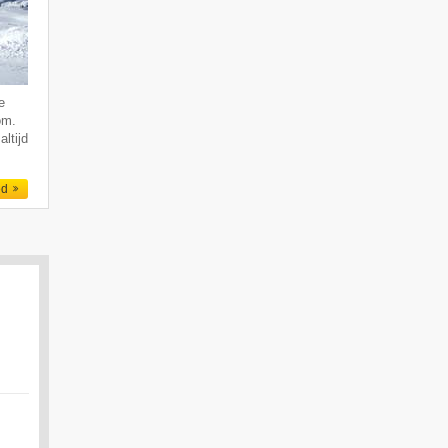
e
om.
altijd
ed