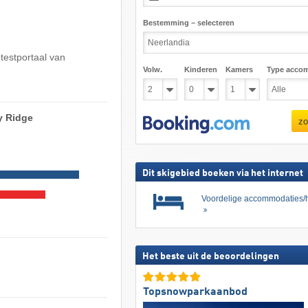
Bestemming – selecteren
 testportaal van
Volw.
Kinderen
Kamers
Type acco
ty Ridge
zo
Dit skigebied boeken via het internet
Voordelige accommodaties/h
Het beste uit de beoordelingen
Topsnowparkaanbod