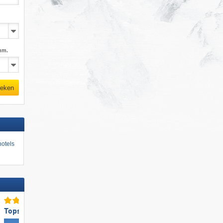
mm.
eken
otels
Topskigebiedsgrootte
Top voor gezinnen