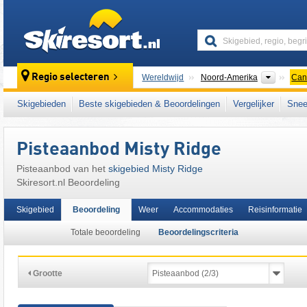
skiresort
Contine
Regio selecteren
Wereldwijd
Noord-Amerika
Can
Dit skigebied ligt ook in:
Canadian Prairies
,
Skigebieden
Beste skigebieden & Beoordelingen
Vergelijker
Snee
Pisteaanbod Misty Ridge
Pisteaanbod van het
skigebied Misty Ridge
Skiresort.nl Beoordeling
Skigebied
Beoordeling
Weer
Accommodaties
Reisinformatie
Totale beoordeling
Beoordelingscriteria
Grootte