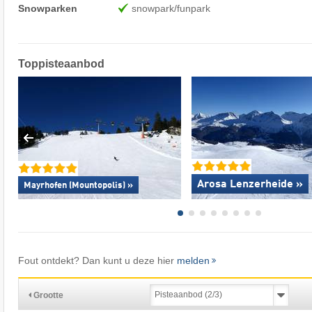
Snowparken
snowpark/funpark
Toppisteaanbod
Arosa Lenzerheide »
Mayrhofen (Mountopolis) »
Fout ontdekt? Dan kunt u deze hier
melden
Grootte