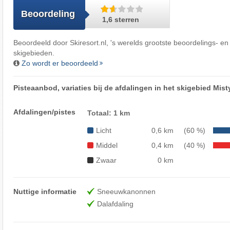
Beoordeling
1,6 sterren
Beoordeeld door
Skiresort.nl
, 's werelds grootste beoordelings- en
skigebieden.
Zo wordt er beoordeeld
Pisteaanbod, variaties bij de afdalingen in het skigebied Mis
Afdalingen/pistes
Totaal: 1 km
Licht
0,6 km
(60 %)
Middel
0,4 km
(40 %)
Zwaar
0 km
Nuttige informatie
Sneeuwkanonnen
Dalafdaling