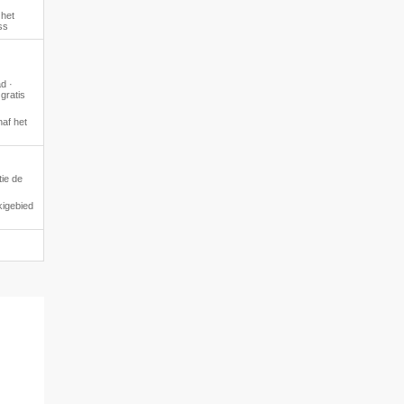
 het
ss
d ·
gratis
af het
ie de
kigebied