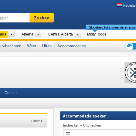
Nederla
Skigebied,
Zoeken
regio,
Skigebied ligt in meerdere regio'
begrippen
…
nten
Landen
Provincies
Regio's
ada
Alberta
Central Alberta
Misty Ridge
West-Canada
uwberichten
Weer
Liften
Accommodaties
Tips
voor
de
skiva
Contact
Accommodatie zoeken
Liften
Inchecken – Uitchecken