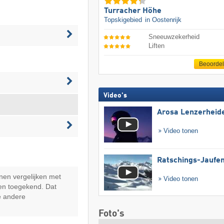
Turracher Höhe
Topskigebied
in Oostenrijk
Sneeuwzekerheid
Liften
Beoorde
Video's
Arosa Lenzerheid
Video tonen
Ratschings-Jaufe
nen vergelijken met
Video tonen
en toegekend. Dat
e andere
Foto's