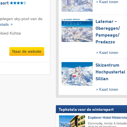
Kaart tonen
sort
S
tgelegen sky-pool van de
Latemar –
etails
Obereggen/​
ebied Kühtai
Pampeago/​
Predazzo
Naar de website
Kaart tonen
Skizentrum
Hochpustertal
Sillian
Kaart tonen
Tophotels voor de wintersport
Explorer Hotel Hinterst
Eenvoudig, trendy & betaalb
dicht bij de bergbaan