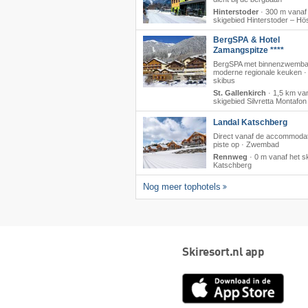
Hinterstoder
·
300 m vanaf
skigebied Hinterstoder – Hö
BergSPA & Hotel
Zamangspitze ****
BergSPA met binnenzwemba
moderne regionale keuken · 
skibus
St. Gallenkirch
·
1,5 km van
skigebied Silvretta Montafon
Landal Katschberg
Direct vanaf de accommodat
piste op · Zwembad
Rennweg
·
0 m vanaf het s
Katschberg
Nog meer tophotels
Skiresort.nl app
App
Store