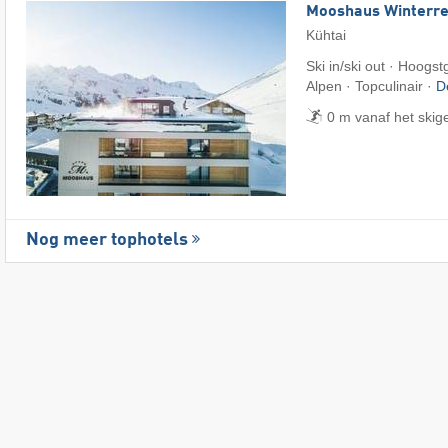
Mooshaus Winterre
Kühtai
Ski in/ski out · Hoogs
Alpen · Topculinair ·
D
0 m vanaf het skig
Nog meer tophotels