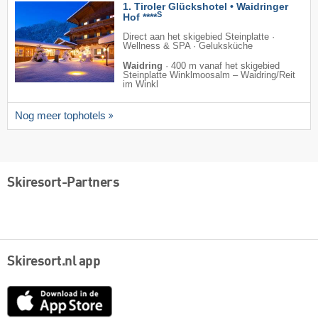
1. Tiroler Glückshotel • Waidringer
S
Hof ****
Direct aan het skigebied Steinplatte ·
Wellness & SPA · Geluksküche
Waidring
·
400 m vanaf het skigebied
Steinplatte Winklmoosalm – Waidring/​Reit
im Winkl
Nog meer tophotels
Skiresort-Partners
Skiresort.nl app
App
Store