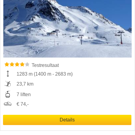
Testresultaat
1283 m
(
1400 m
-
2683 m
)
23,7 km
7 liften
€ 74,-
Details