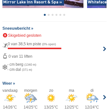
Mirror Lake Inn Resort & Spa »
Whiteface 
Sneeuwbericht »
Skigebied gesloten
0 van 38,5 km piste
(0% open)
0 van 11 liften
- cm berg
(1340 m)
- cm dal
(371 m)
Weer »
vandaag
morgen
zo
ma
di
14/26°C
14/25°C
13/25°C
12/25°C
12/24°C