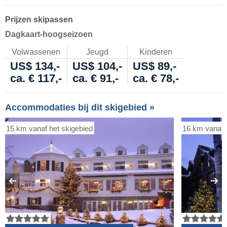
Prijzen skipassen
Dagkaart-hoogseizoen
Volwassenen
Jeugd
Kinderen
US$ 134,-
US$ 104,-
US$ 89,-
ca. € 117,-
ca. € 91,-
ca. € 78,-
Accommodaties bij dit skigebied »
15 km vanaf het skigebied
16 km vanaf 