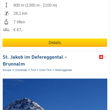
800 m
(
1300 m
-
2100 m
)
28,1 km
7 liften
€ 67,-
Details
St. Jakob im Defereggental –
Brunnalm
Europa
Oostenrijk
Tirol
Oost-Tirol
Defereggental