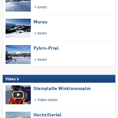
tonen
Murau
tonen
Pyhrn-Priel
tonen
Video's
Steinplatte Winklmoosalm
Video tonen
Hochzillertal