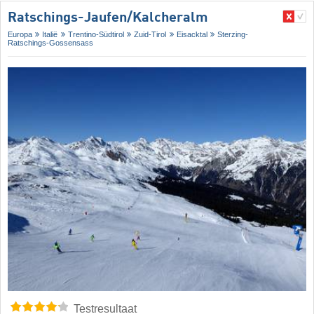
Ratschings-Jaufen/​Kalcheralm
Europa
Italië
Trentino-Südtirol
Zuid-Tirol
Eisacktal
Sterzing-
Ratschings-Gossensass
Testresultaat