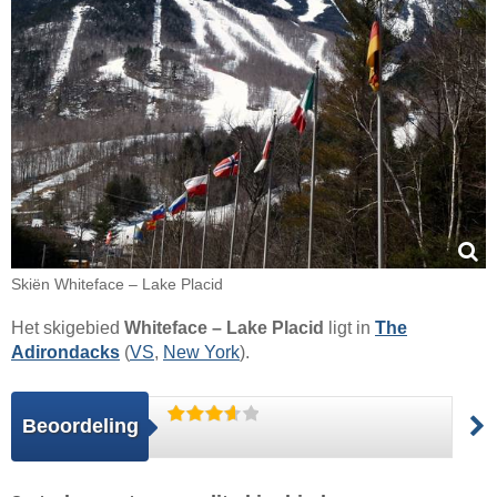
Skiën Whiteface – Lake Placid
Het skigebied
Whiteface – Lake Placid
ligt in
The
Adirondacks
(
VS
,
New York
).
Beoordeling