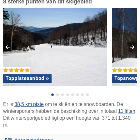
8 sterke punten van dit skigebied
Toppisteaanbod »
Topsnowp
Er is
38,5 km piste
om te skiën en te snowboarden. De
wintersporters hebben de beschikking over in totaal
11 liften
.
Dit wintersportgebied ligt op een hoogte van 371 tot 1.340
m.