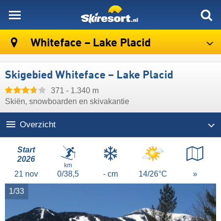
skiresort
Whiteface – Lake Placid
Skigebied Whiteface – Lake Placid
371 - 1.340 m
Skiën, snowboarden en skivakantie
Overzicht
Start
2026
km
21
nov
0/38,5
- cm
14/26°C
»
1/33