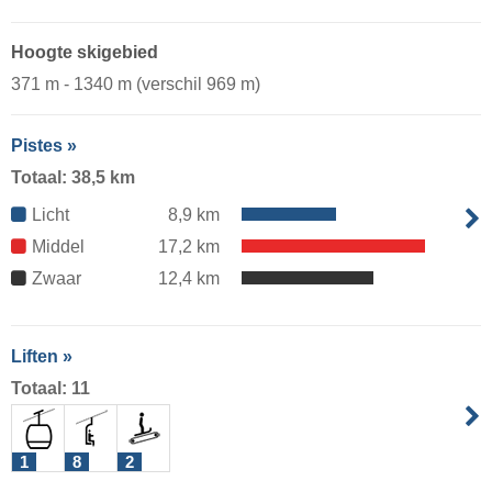
Hoogte skigebied
371 m - 1340 m (verschil 969 m)
Pistes »
Totaal: 38,5 km
Licht
8,9 km
Middel
17,2 km
Zwaar
12,4 km
Liften »
Totaal: 11
1
8
2