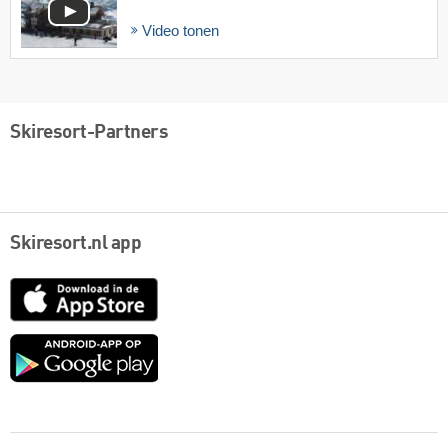
Video tonen
Skiresort-Partners
Skiresort.nl app
App
Store
Google
play