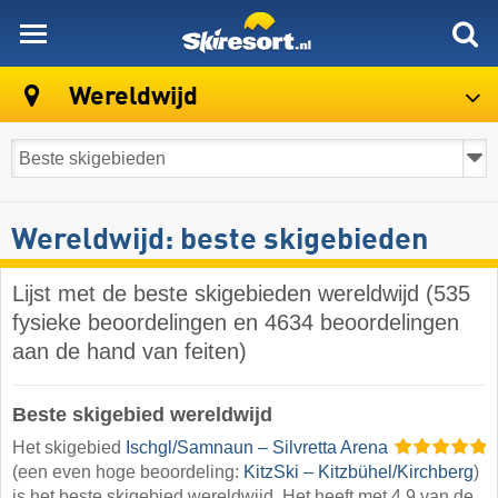
skiresort
Wereldwijd
Wereldwijd: beste skigebieden
Lijst met de beste skigebieden wereldwijd (535
fysieke beoordelingen en 4634 beoordelingen
aan de hand van feiten)
Beste skigebied wereldwijd
Het skigebied
Ischgl/​Samnaun – Silvretta Arena
(een even hoge beoordeling:
KitzSki – Kitzbühel/​Kirchberg
)
is het beste skigebied wereldwijd. Het heeft met 4,9 van de