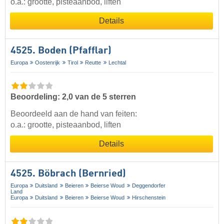
o.a.: grootte, pisteaanbod, liften
Details
4525. Boden (Pfafflar)
Europa
Oostenrijk
Tirol
Reutte
Lechtal
Beoordeling: 2,0 van de 5 sterren
Beoordeeld aan de hand van feiten:
o.a.: grootte, pisteaanbod, liften
Details
4525. Böbrach (Bernried)
Europa
Duitsland
Beieren
Beierse Woud
Deggendorfer
Land
Europa
Duitsland
Beieren
Beierse Woud
Hirschenstein