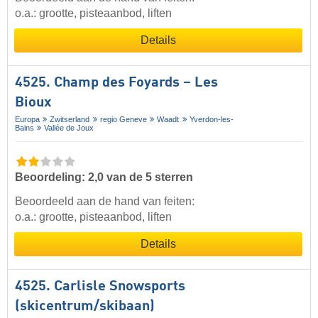
o.a.: grootte, pisteaanbod, liften
Details
4525. Champ des Foyards – Les
Bioux
Europa
Zwitserland
regio Geneve
Waadt
Yverdon-les-
Bains
Vallée de Joux
Beoordeling: 2,0 van de 5 sterren
Beoordeeld aan de hand van feiten:
o.a.: grootte, pisteaanbod, liften
Details
4525. Carlisle Snowsports
(skicentrum/skibaan)