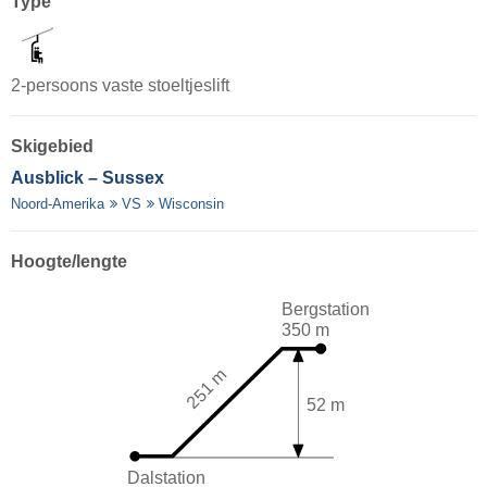
Type
2-persoons vaste stoeltjeslift
Skigebied
Ausblick – Sussex
Noord-Amerika
VS
Wisconsin
Hoogte/lengte
Bergstation
350 m
251 m
52 m
Dalstation