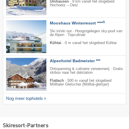
Umhausen
·
9 km vanaf het skigebied
Hochoetz – Oetz
S
Mooshaus Winterresort ****
Ski in/ski out · Hoogstgelegen sky-pool van
de Alpen · Topculinair
Kühtai
·
0 m vanaf het skigebied Kühtai
Alpenhotel Badmeister ***
Ontspanning & culinaire verwennerij · Gratis
skibus naar het dalstation
Flattach
·
500 m vanaf het skigebied
Mölltaler Gletscher (Mölltal-gletsjer)
Nog meer tophotels
Skiresort-Partners