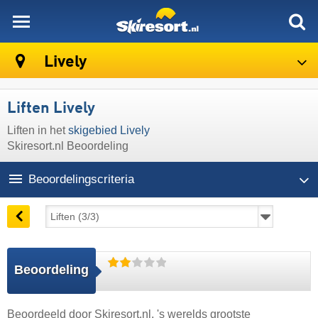
skiresort
Lively
Liften Lively
Liften in het
skigebied Lively
Skiresort.nl Beoordeling
Beoordelingscriteria
Beoordeling
Beoordeeld door
Skiresort.nl
, 's werelds grootste