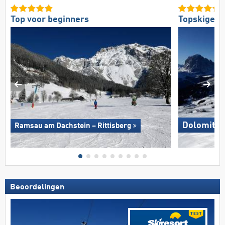
Top voor beginners
Topskigebi
Dolomites
Ramsau am Dachstein – Rittisberg
Beoordelingen