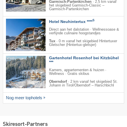
Garmisch-Partenkirchen
·
2,5 km vanaf
het skigebied Garmisch-Classic –
Garmisch-Partenkirchen
S
Hotel Neuhintertux ****
Direct aan het dalstation · Wellnessoase &
verfijnde culinaire hoogstandjes
Tux
·
0 m vanaf het skigebied Hintertuxer
Gletscher (Hintertux-gletsjer)
Gartenhotel Rosenhof bei Kitzbühel
***
Kamers, appartementen & huizen ·
Wellness · Gratis skibus
Oberndorf
·
2 km vanaf het skigebied St.
Johann in Tirol/​Oberndorf – Harschbichl
Nog meer tophotels
Skiresort-Partners