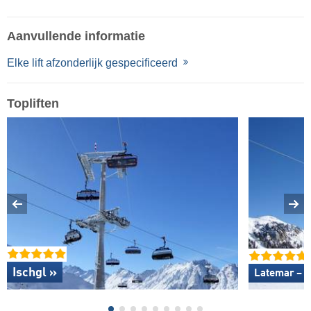
Aanvullende informatie
Elke lift afzonderlijk gespecificeerd
Topliften
Ischgl »
Latemar – O