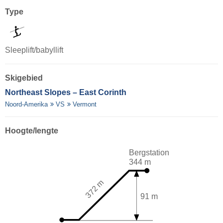
Type
Sleeplift/babyllift
Skigebied
Northeast Slopes – East Corinth
Noord-Amerika
VS
Vermont
Hoogte/lengte
Bergstation
344 m
372 m
91 m