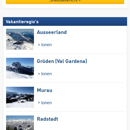
Vakantieregio's
Ausseerland
tonen
Gröden (Val Gardena)
tonen
Murau
tonen
Radstadt