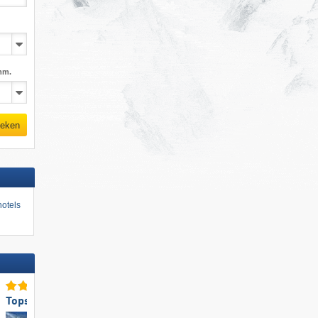
mm.
eken
otels
Topsneeuwzekerheid
Top voor gezinnen