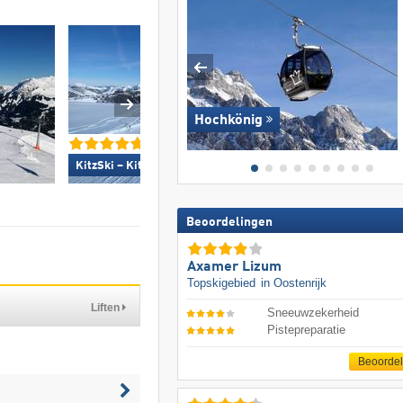
Hochkönig
KitzSki – Kitzbühel/​Kirchberg »
Mayrhofen (Mountop
Beoordelingen
Axamer Lizum
Topskigebied
in Oostenrijk
Liften
Sneeuwzekerheid
Pistepreparatie
Beoorde