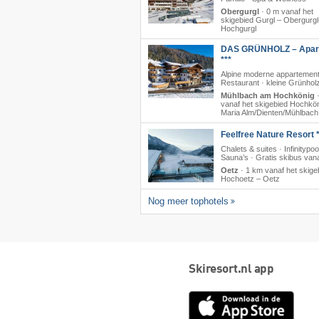
Obergurgl
·
0 m vanaf het
skigebied Gurgl – Obergurgl
Hochgurgl
DAS GRÜNHOLZ – Apart
***
Alpine moderne appartement
Restaurant · kleine Grünhol
Mühlbach am Hochkönig
vanaf het skigebied Hochkön
Maria Alm/​Dienten/​Mühlbach
Feelfree Nature Resort *
Chalets & suites · Infinitypoo
Sauna’s · Gratis skibus vana
Oetz
·
1 km vanaf het skige
Hochoetz – Oetz
Nog meer tophotels
Skiresort.nl app
App
Store