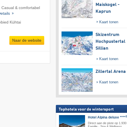
Maiskogel -
 Casual & comfortabel
Kaprun
etails
Kaart tonen
ebied Kühtai
Skizentrum
Naar de website
Hochpustertal
Sillian
Kaart tonen
Zillertal Arena
Kaart tonen
Tophotels voor de wintersport
Hotel Alpina deluxe ****
Direct aan de piste op 1.930
Familie · Spa & Wellness