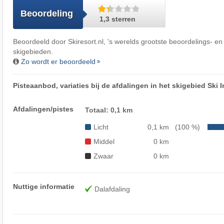
Beoordeling
1,3 sterren
Beoordeeld door
Skiresort.nl
, 's werelds grootste beoordelings- en
skigebieden.
Zo wordt er beoordeeld
Pisteaanbod, variaties bij de afdalingen in het skigebied Ski I
Afdalingen/pistes
Totaal: 0,1 km
Licht
0,1 km
(100 %)
Middel
0 km
Zwaar
0 km
Nuttige informatie
Dalafdaling