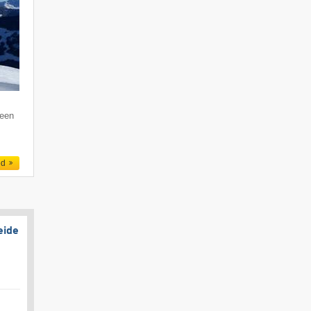
 een
ed
eide