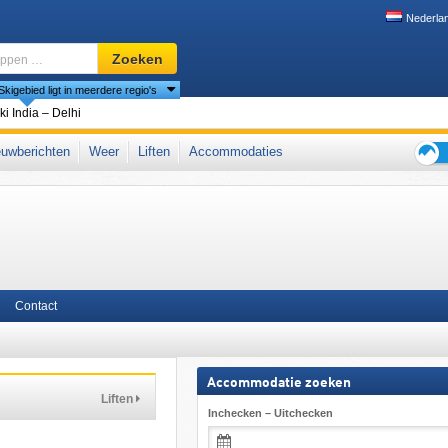
Nederla
Skigebied,
Zoeken
regio,
Skigebied ligt in meerdere regio's
begrippen
…
den
ki India – Delhi
uwberichten
Weer
Liften
Accommodaties
Tips
voor
de
skiva
Contact
Accommodatie zoeken
Liften
Inchecken – Uitchecken