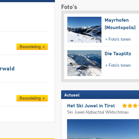
Foto's
Mayrhofen
(Mountopolis)
Foto's tonen
Beoordeling
Die Tauplitz
Foto's tonen
hrwald
Actueel
Beoordeling
Het Ski Juwel in Tirol
Ski Juwel Alpbachtal Wildschönau