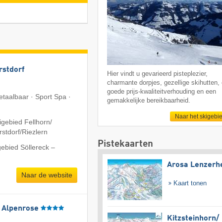
rstdorf
Hier vindt u gevarieerd pisteplezier,
charmante dorpjes, gezellige skihutten,
goede prijs-kwaliteitverhouding en een
etaalbaar · Sport Spa ·
gemakkelijke bereikbaarheid.
Naar het skigebi
gebied Fellhorn/​
tdorf/​Riezlern
Pistekaarten
gebied Söllereck –
Arosa Lenzerh
Naar de website
Kaart tonen
l Alpenrose
Kitzsteinhorn/​