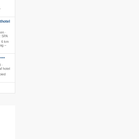
-
hotel
en ·
z SPA
·
6 km
ig –
***
l ·
f hotel
bied