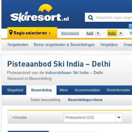
skiresort
Continenten
Lan
Regio selecteren
Wereldwijd
Azië
India
S
Dit skigebied ligt ook in:
Zuid-Azië
Skigebieden
Beste skigebieden & Beoordelingen
Vergelijker
Snee
Pisteaanbod Ski India – Delhi
Pisteaanbod van de
indoorskibaan Ski India – Delhi
Skiresort.nl Beoordeling
Skigebied
Beoordeling
Weer
Accommodaties
Reisinformatie
Totale beoordeling
Beoordelingscriteria
Grootte