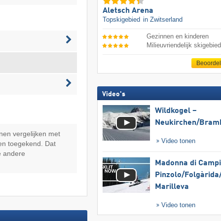
Aletsch Arena
Topskigebied
in Zwitserland
Gezinnen en kinderen
Milieuvriendelijk skigebie
Beoorde
Video's
Wildkogel –
Neukirchen/​Bram
nen vergelijken met
Video tonen
en toegekend. Dat
e andere
Madonna di Campig
Pinzolo/​Folgàrida/
Marilleva
Video tonen