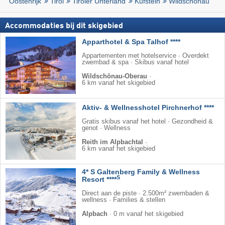
Oostenrijk
Tirol
Tiroler Unterland
Kufstein
Wildschönau
Accommodaties bij dit skigebied
Apparthotel & Spa Talhof ****
Appartementen met hotelservice · Overdekt
zwembad & spa · Skibus vanaf hotel
Wildschönau-Oberau
·
6 km vanaf het skigebied
Aktiv- & Wellnesshotel Pirchnerhof ****
Gratis skibus vanaf het hotel · Gezondheid &
genot · Wellness
Reith im Alpbachtal
·
6 km vanaf het skigebied
4* S Galtenberg Family & Wellness
S
Resort ****
Direct aan de piste · 2.500m² zwembaden &
wellness · Families & stellen
Alpbach
·
0 m vanaf het skigebied