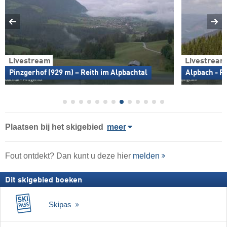
Livestream
Livestream
Pinzgerhof (929 m) – Reith im Alpbachtal
Alpbach - F
Plaatsen bij het skigebied
meer
Fout ontdekt? Dan kunt u deze hier
melden
Dit skigebied boeken
Skipas