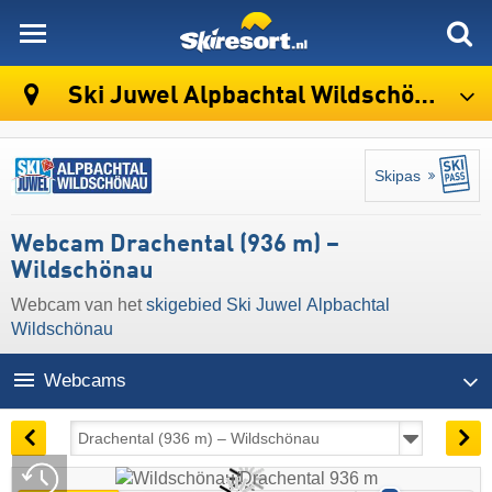
skiresort
Ski Juwel Alpbachtal Wildschönau
Skipas
Webcam Drachental (936 m) –
Wildschönau
Webcam van het
skigebied Ski Juwel Alpbachtal
Wildschönau
Webcams
06:55 | vandaag 6 aug
Live