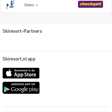
Skiles
Skiresort-Partners
Skiresort.nl app
App
Store
Google
play