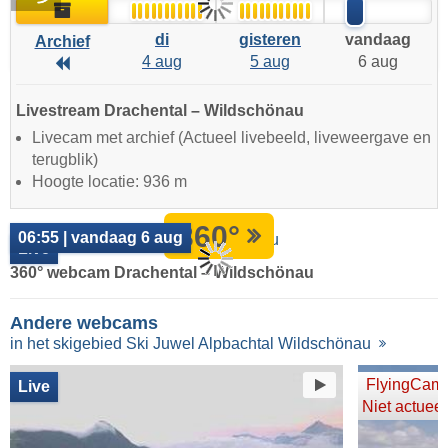
Archief
di
gisteren
vandaag
Archief
4 aug
5 aug
6 aug
Archief
Livestream Drachental – Wildschönau
Livecam met archief (Actueel livebeeld, liveweergave en
terugblik)
Hoogte locatie: 936 m
360°
06:55 | vandaag 6 aug
Live
360° webcam Drachental – Wildschönau
Andere webcams
in het skigebied Ski Juwel Alpbachtal Wildschönau
FlyingCam
Live
Niet actueel