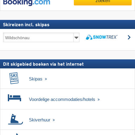
zoeken
Skireizen incl. skipas
Skireizen
z
incl.
zoeken
skipas
Dit skigebied boeken via het internet
Skipas
Voordelige accommodaties/hotels
Skiverhuur