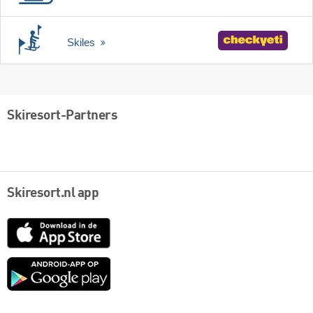
Skiles
Skiresort-Partners
Skiresort.nl app
App
Store
Google
play