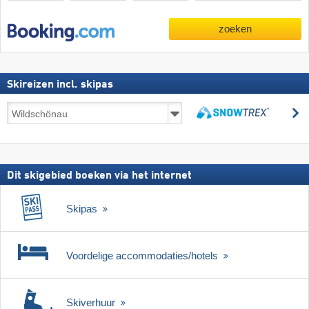
zoeken
Skireizen incl. skipas
Skireizen
z
incl.
zoeken
skipas
Dit skigebied boeken via het internet
Skipas
Voordelige accommodaties/hotels
Skiverhuur