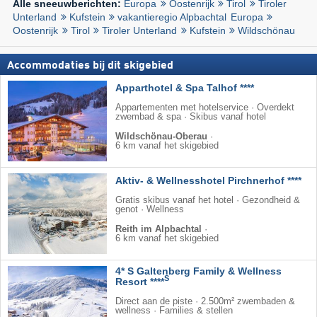
Europa
Oostenrijk
Tirol
Tiroler
Alle sneeuwberichten:
Unterland
Kufstein
vakantieregio Alpbachtal
Europa
Oostenrijk
Tirol
Tiroler Unterland
Kufstein
Wildschönau
Accommodaties bij dit skigebied
Apparthotel & Spa Talhof ****
Appartementen met hotelservice · Overdekt
zwembad & spa · Skibus vanaf hotel
Wildschönau-Oberau
·
6 km vanaf het skigebied
Aktiv- & Wellnesshotel Pirchnerhof ****
Gratis skibus vanaf het hotel · Gezondheid &
genot · Wellness
Reith im Alpbachtal
·
6 km vanaf het skigebied
4* S Galtenberg Family & Wellness
S
Resort ****
Direct aan de piste · 2.500m² zwembaden &
wellness · Families & stellen