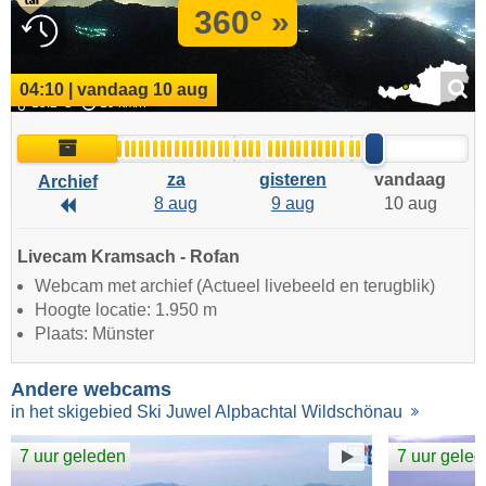
360° »
04:10 | vandaag 10 aug
15.2°C
19 km/h
Archief
za
gisteren
vandaag
Archief
8 aug
9 aug
10 aug
Archief
Livecam Kramsach - Rofan
Webcam met archief (Actueel livebeeld en terugblik)
Hoogte locatie: 1.950 m
Plaats: Münster
Andere webcams
in het skigebied Ski Juwel Alpbachtal Wildschönau
7 uur geleden
7 uur gele