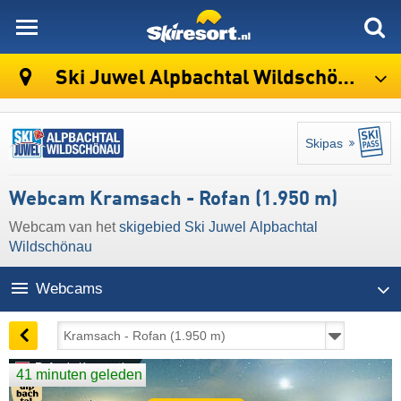
skiresort
Ski Juwel Alpbachtal Wildschönau
Skipas
Webcam Kramsach - Rofan (1.950 m)
Webcam van het
skigebied Ski Juwel Alpbachtal
Wildschönau
Webcams
Rofan in Kramsach
41 minuten geleden