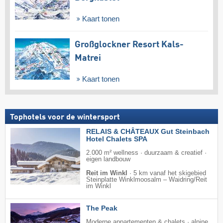
Kaart tonen
Großglockner Resort Kals-
Matrei
Kaart tonen
Tophotels voor de wintersport
RELAIS & CHÂTEAUX Gut Steinbach
Hotel Chalets SPA
2.000 m² wellness · duurzaam & creatief ·
eigen landbouw
Reit im Winkl
·
5 km vanaf het skigebied
Steinplatte Winklmoosalm – Waidring/​Reit
im Winkl
The Peak
Moderne appartementen & chalets · alpine