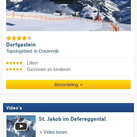
Dorfgastein
Topskigebied
in Oostenrijk
Liften
Gezinnen en kinderen
Beoordeling
Video's
St. Jakob im Defereggental
Video tonen