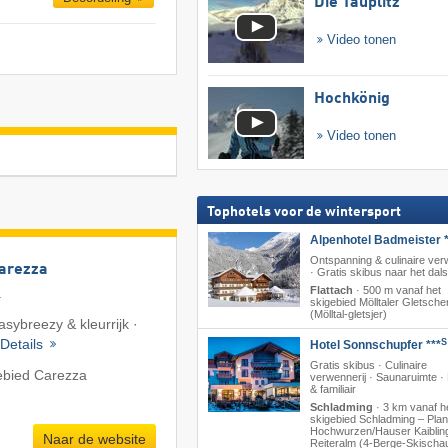
Die Tauplitz
Video tonen
Hochkönig
Video tonen
Tophotels voor de wintersport
Alpenhotel Badmeister *
Ontspanning & culinaire ver
Carezza
· Gratis skibus naar het dals
Flattach
·
500 m vanaf het
a
skigebied Mölltaler Gletsche
(Mölltal-gletsjer)
asybreezy & kleurrijk ·
Details
S
Hotel Sonnschupfer ***
Gratis skibus · Culinaire
ebied Carezza
verwennerij · Saunaruimte 
& familiair
Schladming
·
3 km vanaf h
skigebied Schladming – Plana
Hochwurzen/​Hauser Kaibling
Naar de website
Reiteralm (4-Berge-Skischa