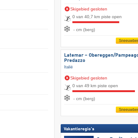
Skigebied gesloten
0 van 40,7 km piste open
- cm (berg)
Sneeuwber
Latemar – Obereggen/​Pampeago
Predazzo
Italië
Skigebied gesloten
0 van 49 km piste open
- cm (berg)
Sneeuwber
Vakantieregio's