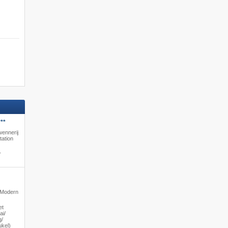
**
wennerij
tation
r
· Modern
et
i/​
/​
ukel)