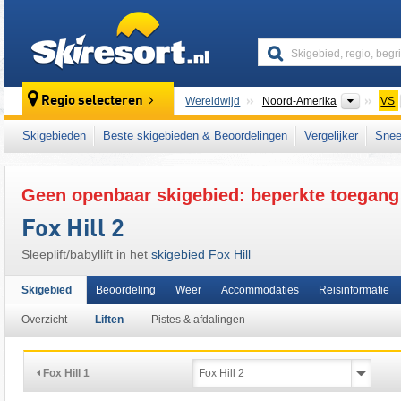
skiresort
Contine
Regio selecteren
Wereldwijd
Noord-Amerika
VS
Dit skigebied ligt ook in:
Midwest
Skigebieden
Beste skigebieden & Beoordelingen
Vergelijker
Snee
Geen openbaar skigebied: beperkte toegang
Fox Hill 2
Sleeplift/babyllift in het
skigebied Fox Hill
Skigebied
Beoordeling
Weer
Accommodaties
Reisinformatie
Overzicht
Liften
Pistes & afdalingen
Fox Hill 1