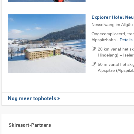
Explorer Hotel Ne
Nesselwang im Allgäu
Ongecompliceerd, tren
Alpspitzbahn ·
Details
20 km vanaf het sk
Hindelang) – Iseler
50 m vanaf het sk
Alpspitze (Alpspitz
Nog meer tophotels
Skiresort-Partners