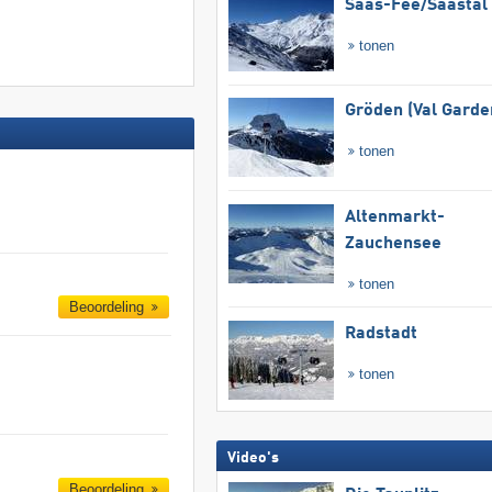
Saas-Fee/​Saastal
tonen
Gröden (Val Garde
tonen
Altenmarkt-
Zauchensee
tonen
Beoordeling
Radstadt
tonen
Video's
Beoordeling