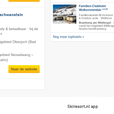
Familien-Clubhotel
S
Wolkensteinbär ***
uschwanstein
Familievakantie All Inclusive
& Outdoor actie · Wellness
Bramberg am Wildkogel
·
vanaf het skigebied Wildkoge
dy & betaalbaar · bij de
Neukirchen/​Bramberg
Nog meer tophotels
igebied Oberjoch (Bad
igebied Nesselwang –
bahn)
Naar de website
Skiresort.nl app