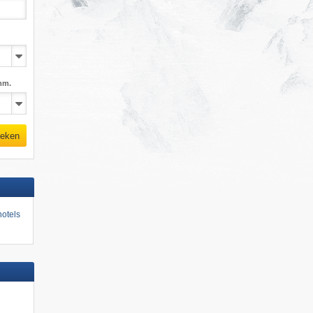
mm.
eken
otels