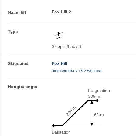
Fox Hill 2
Naam lift
Type
Sleeplift/babyllift
Skigebied
Fox Hill
Noord-Amerika
VS
Wisconsin
Hoogte/lengte
Bergstation
385 m
206 m
62 m
Dalstation