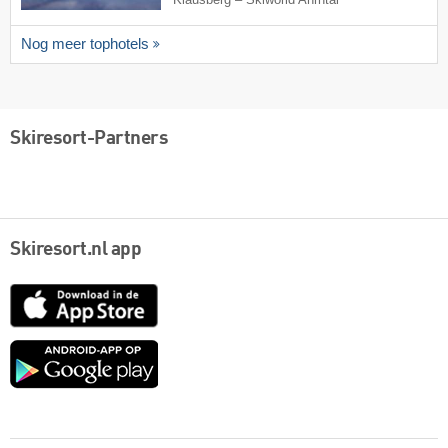
Klausberg – Skiworld Ahrntal
Nog meer tophotels
Skiresort-Partners
Skiresort.nl app
App
Store
Google
play