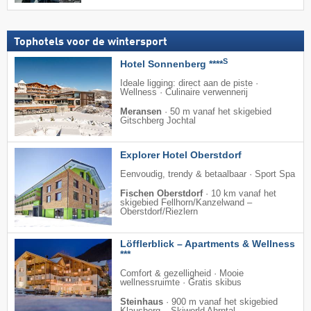
Tophotels voor de wintersport
S
Hotel Sonnenberg ****
Ideale ligging: direct aan de piste ·
Wellness · Culinaire verwennerij
Meransen
·
50 m vanaf het skigebied
Gitschberg Jochtal
Explorer Hotel Oberstdorf
Eenvoudig, trendy & betaalbaar · Sport Spa
Fischen Oberstdorf
·
10 km vanaf het
skigebied Fellhorn/​Kanzelwand –
Oberstdorf/​Riezlern
Löfflerblick – Apartments & Wellness
***
Comfort & gezelligheid · Mooie
wellnessruimte · Gratis skibus
Steinhaus
·
900 m vanaf het skigebied