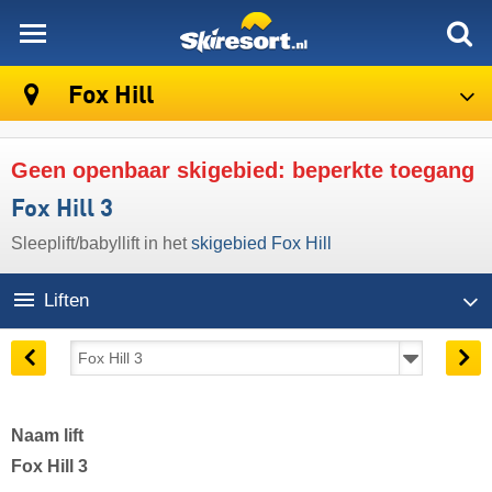
skiresort
Fox Hill
Geen openbaar skigebied: beperkte toegang
Fox Hill 3
Sleeplift/babyllift in het
skigebied Fox Hill
Liften
Naam lift
Fox Hill 3