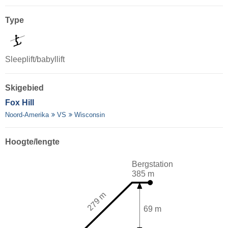
Type
Sleeplift/babyllift
Skigebied
Fox Hill
Noord-Amerika
VS
Wisconsin
Hoogte/lengte
Bergstation
385 m
279 m
69 m