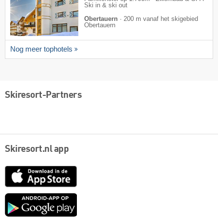
Ski in & ski out
Obertauern
·
200 m vanaf het skigebied
Obertauern
Nog meer tophotels
Skiresort-Partners
Skiresort.nl app
App
Store
Google
play