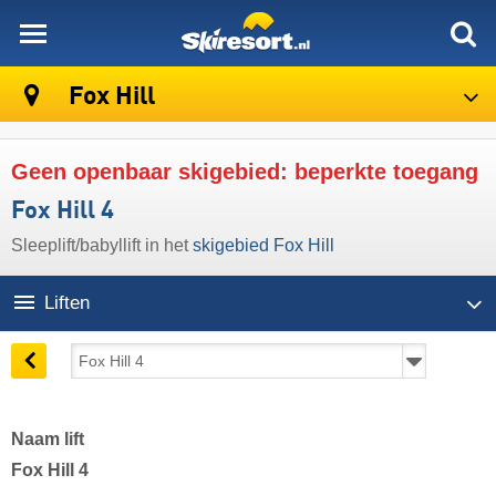
skiresort
Fox Hill
Geen openbaar skigebied: beperkte toegang
Fox Hill 4
Sleeplift/babyllift in het
skigebied Fox Hill
Liften
Naam lift
Fox Hill 4