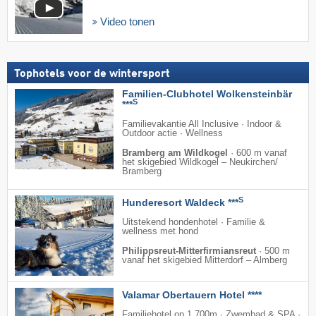
Video tonen
Tophotels voor de wintersport
Familien-Clubhotel Wolkensteinbär
S
***
Familievakantie All Inclusive · Indoor &
Outdoor actie · Wellness
Bramberg am Wildkogel
·
600 m vanaf
het skigebied Wildkogel – Neukirchen/​
Bramberg
S
Hunderesort Waldeck ***
Uitstekend hondenhotel · Familie &
wellness met hond
Philippsreut-Mitterfirmiansreut
·
500 m
vanaf het skigebied Mitterdorf – Almberg
Valamar Obertauern Hotel ****
Familiehotel op 1.700m · Zwembad & SPA ·