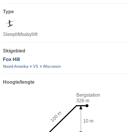
Type
Sleeplift/babyllift
Skigebied
Fox Hill
Noord-Amerika
VS
Wisconsin
Hoogte/lengte
Bergstation
326 m
100 m
10 m