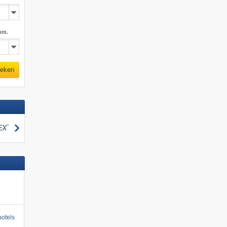
mm.
eken
zoeken
otels