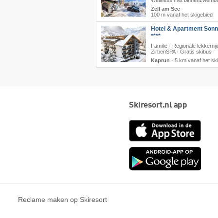
Wellness met binnenzwemb
Zell am See
·
100 m vanaf het skigebied
Hotel & Apartment Sonn
****
Familie · Regionale lekkernij
ZirbenSPA · Gratis skibus
Kaprun
·
5 km vanaf het sk
Skiresort.nl app
App
Store
Goog
play
Reclame maken op Skiresort