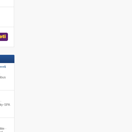
S
***
·
ibus
 ·
ity-SPA
itie ·