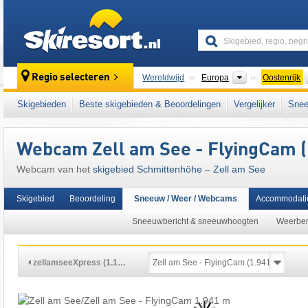
skiresort
Continenten
Regio selecteren
Wereldwijd
Europa
Oostenrijk
Dit skigebied ligt ook in:
Glemmtal
,
Alpin Ca
Skigebieden
Beste skigebieden & Beoordelingen
Vergelijker
Snee
centrale deel van de oostelijke Alpen
,
het we
West-Europa
,
Midden-Europa
,
Europese Un
Webcam Zell am See - FlyingCam (
Webcam van het
skigebied Schmittenhöhe – Zell am See
Skigebied
Beoordeling
Sneeuw / Weer / Webcams
Accommodati
Sneeuwbericht & sneeuwhoogten
Weerber
zellamseeXpress (1.1…