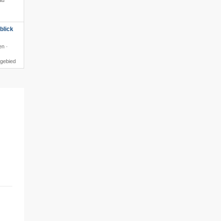
ad
blick
en ·
igebied
le