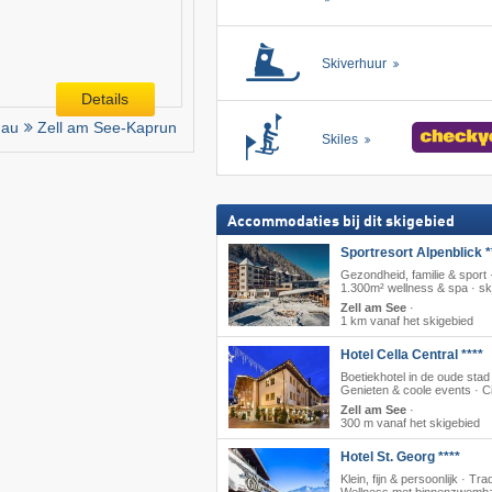
Skiverhuur
Details
gau
Zell am See-Kaprun
Skiles
Accommodaties bij dit skigebied
Sportresort Alpenblick *
Gezondheid, familie & sport 
1.300m² wellness & spa · sk
Zell am See
·
1 km vanaf het skigebied
Hotel Cella Central ****
Boetiekhotel in de oude stad
Genieten & coole events · C
Zell am See
·
300 m vanaf het skigebied
Hotel St. Georg ****
Klein, fijn & persoonlijk · Trad