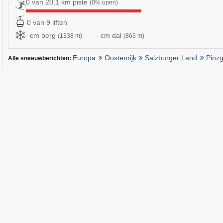
0 van 20,1 km piste
(0% open)
0 van 9 liften
- cm berg
- cm dal
(1338 m)
(866 m)
Europa
Oostenrijk
Salzburger Land
Pinz
Alle sneeuwberichten: