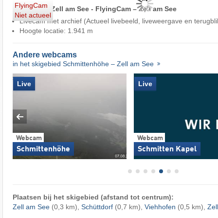
FlyingCam
Livestream Zell am See - FlyingCam – Zell am See
Niet actueel
Livecam met archief (Actueel livebeeld, liveweergave en terugbli
Hoogte locatie: 1.941 m
Andere webcams
in het skigebied Schmittenhöhe – Zell am See
Live
Live
Webcam
Webcam
Schmittenhöhe
Schmitten Kapel
Plaatsen bij het skigebied (afstand tot centrum):
Zell am See
(0,3 km),
Schüttdorf
(0,7 km),
Viehhofen
(0,5 km),
Zel