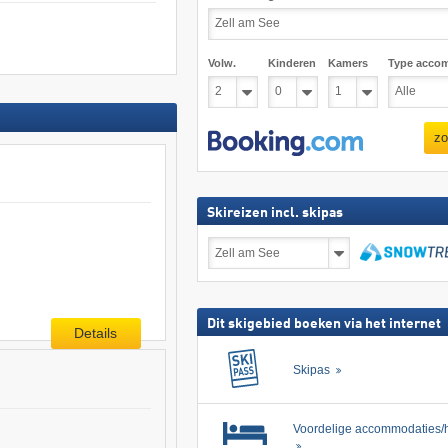
Volw.
Kinderen
Kamers
Type acco
zo
Skireizen incl. skipas
Skireizen
incl.
skipas
zoeken
Dit skigebied boeken via het internet
Details
Skipas
Voordelige accommodaties/h