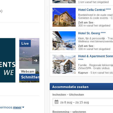
1 km vanaf het skigebied
Hotel Cella Central ****
k)
Boetiekhotel in de oude stad
Genieten & coole events · C
Zell am See
·
300 m vanaf het skigebied
Hotel St. Georg ****
Klein, fijn & persoonlijk · Trad
Wellness met binnenzwemb
Live
Zell am See
·
100 m vanaf het skigebied
Hotel & Apartment Sonn
****
Familie · Regionale lekkernij
Webcam
ZirbenSPA · Gratis skibus
Webcam
Mitterberg bij
Kaprun
·
5 km vanaf het sk
Thumersbach/Schmit
Schmitten See
m)
Accommodatie zoeken
Inchecken – Uitchecken
za 8 aug – za 15 aug
lermoos
meer
Bestemming – selecteren