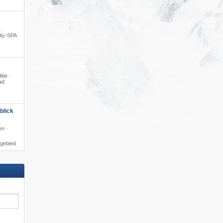
 ·
ity-SPA
itie ·
ad
blick
en ·
igebied
tenhöhe (1.000