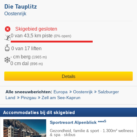
Die Tauplitz
Oostenrijk
Skigebied gesloten
0 van 43,5 km piste
(0% open)
0 van 17 liften
- cm berg
(1965 m)
0 cm dal
(896 m)
Details
Europa
Oostenrijk
Salzburger
Alle sneeuwberichten:
Land
Pinzgau
Zell am See-Kaprun
Accommodaties bij dit skigebied
S
Sportresort Alpenblick ****
Gezondheid, familie & sport · 1.300m² wellness
& spa · skibus