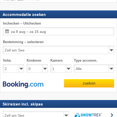
Accommodatie zoeken
Inchecken – Uitchecken
za 8 aug – za 15 aug
Bestemming – selecteren
Volw.
Kinderen
Kamers
Type accomm.
zoeken
Skireizen incl. skipas
Skireizen
z