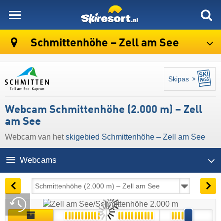
skiresort
Schmittenhöhe – Zell am See
Skipas
Webcam Schmittenhöhe (2.000 m) – Zell
am See
Webcam van het
skigebied Schmittenhöhe – Zell am See
Webcams
13:11 | vandaag 7 aug
Live
Archief