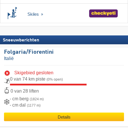
Skiles
Sneeuwberichten
Folgaria/​Fiorentini
Italië
Skigebied gesloten
0 van 74 km piste
(0% open)
0 van 28 liften
- cm berg
(1824 m)
- cm dal
(1177 m)
Details