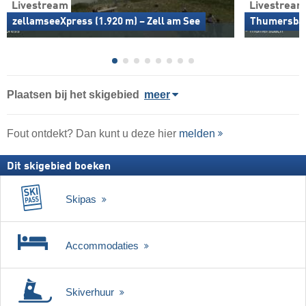
Livestream
Livestream
zellamseeXpress (1.920 m) – Zell am See
Thumersbach
Plaatsen bij het skigebied
meer
Fout ontdekt? Dan kunt u deze hier
melden
Dit skigebied boeken
Skipas
Accommodaties
Skiverhuur