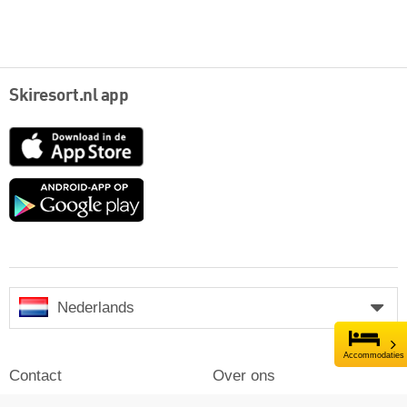
Skiresort.nl app
App
Store
Google
play
Nederlands
Accommodaties
Contact
Over ons