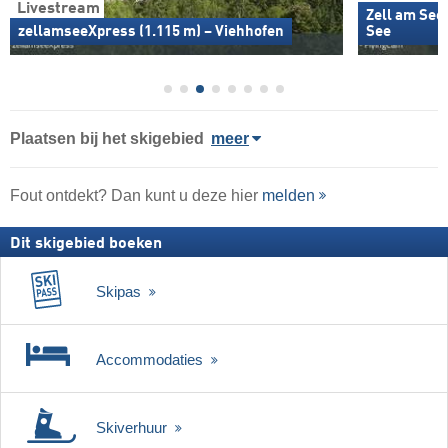
Livestream
Zell am See 
zellamseeXpress (1.115 m) – Viehhofen
See
Plaatsen bij het skigebied
meer
Fout ontdekt? Dan kunt u deze hier
melden
Dit skigebied boeken
Skipas
Accommodaties
Skiverhuur