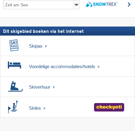
Skireizen
z
incl.
zoeken
skipas
Dit skigebied boeken via het internet
Skipas
Voordelige accommodaties/hotels
Skiverhuur
Skiles