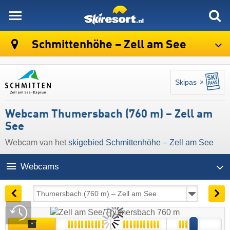
skiresort
Schmittenhöhe – Zell am See
Skipas
Webcam Thumersbach (760 m) – Zell am
See
Webcam van het
skigebied Schmittenhöhe – Zell am See
Webcams
11:59 | vandaag 6 aug
Live
Archief