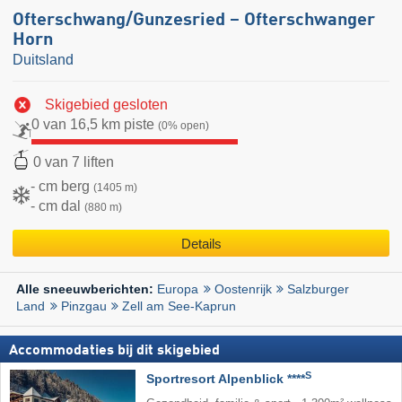
Ofterschwang/​Gunzesried – Ofterschwanger
Horn
Duitsland
Skigebied gesloten
0 van 16,5 km piste
(0% open)
0 van 7 liften
- cm berg
(1405 m)
- cm dal
(880 m)
Details
Europa
Oostenrijk
Salzburger
Alle sneeuwberichten:
Land
Pinzgau
Zell am See-Kaprun
Accommodaties bij dit skigebied
S
Sportresort Alpenblick ****