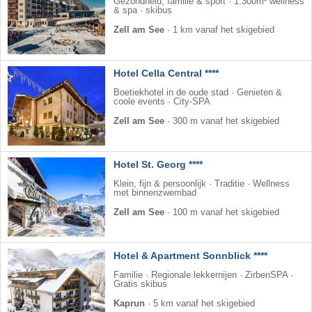
Gezondheid, familie & sport · 1.300m² wellness
& spa · skibus
Zell am See
·
1 km vanaf het skigebied
Hotel Cella Central ****
Boetiekhotel in de oude stad · Genieten &
coole events · City-SPA
Zell am See
·
300 m vanaf het skigebied
Hotel St. Georg ****
Klein, fijn & persoonlijk · Traditie · Wellness
met binnenzwembad
Zell am See
·
100 m vanaf het skigebied
Hotel & Apartment Sonnblick ****
Familie · Regionale lekkernijen · ZirbenSPA ·
Gratis skibus
Kaprun
·
5 km vanaf het skigebied