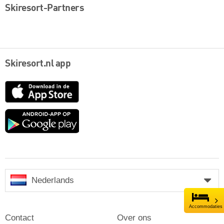
Skiresort-Partners
Skiresort.nl app
App
Store
Google
play
Nederlands
Accommodaties
Contact
Over ons