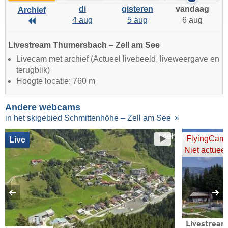
di
gisteren
vandaag
Archief
4 aug
5 aug
6 aug
Archief
Livestream Thumersbach – Zell am See
Livecam met archief (Actueel livebeeld, liveweergave en
terugblik)
Hoogte locatie: 760 m
Andere webcams
in het skigebied Schmittenhöhe – Zell am See
FlyingCam
Live
Niet actueel
Livestream