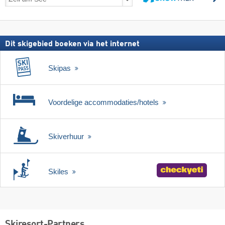
incl.
zoeken
skipas
Dit skigebied boeken via het internet
Skipas
Voordelige accommodaties/hotels
Skiverhuur
Skiles
Skiresort-Partners