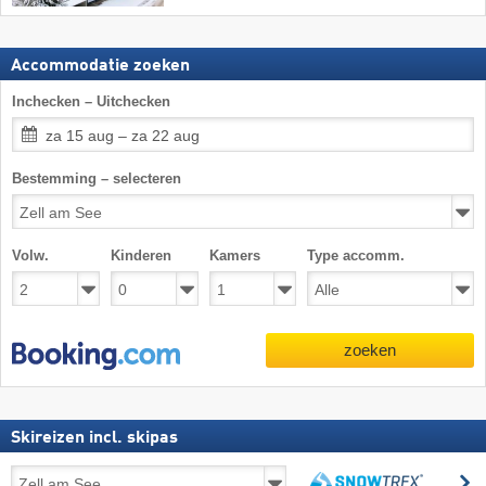
Accommodatie zoeken
Inchecken – Uitchecken
za 15 aug – za 22 aug
Bestemming – selecteren
Volw.
Kinderen
Kamers
Type accomm.
zoeken
Skireizen incl. skipas
Skireizen
z