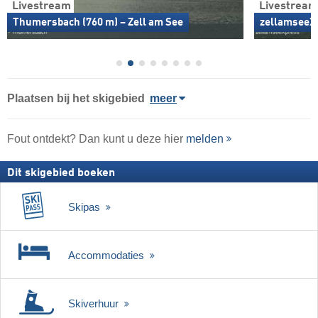
Livestream
Livestream
Thumersbach (760 m) – Zell am See
zellamseeXp
Plaatsen bij het skigebied
meer
Fout ontdekt? Dan kunt u deze hier
melden
Dit skigebied boeken
Skipas
Accommodaties
Skiverhuur