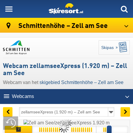
skiresort
Schmittenhöhe – Zell am See
Skipas
Webcam zellamseeXpress (1.920 m) – Zell
am See
Webcam van het
skigebied Schmittenhöhe – Zell am See
Webcams
09:52 | vandaag 8 aug
Live
Archief