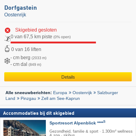
Dorfgastein
Oostenrijk
Skigebied gesloten
0 van 67,5 km piste
(0% open)
0 van 16 liften
- cm berg
(2033 m)
- cm dal
(849 m)
Details
Europa
Oostenrijk
Salzburger
Alle sneeuwberichten:
Land
Pinzgau
Zell am See-Kaprun
Accommodaties bij dit skigebied
S
Sportresort Alpenblick ****
Gezondheid, familie & sport · 1.300m² wellness
& spa · skibus