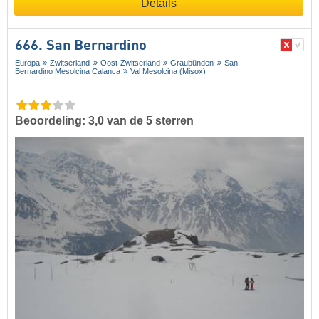
Details
666. San Bernardino
Europa
Zwitserland
Oost-Zwitserland
Graubünden
San
Bernardino Mesolcina Calanca
Val Mesolcina (Misox)
Beoordeling: 3,0 van de 5 sterren