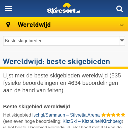
skiresort
Wereldwijd
Wereldwijd: beste skigebieden
Lijst met de beste skigebieden wereldwijd (535
fysieke beoordelingen en 4634 beoordelingen
aan de hand van feiten)
Beste skigebied wereldwijd
Het skigebied
Ischgl/​Samnaun – Silvretta Arena
(een even hoge beoordeling:
KitzSki – Kitzbühel/​Kirchberg
)
is het beste skigebied wereldwijd. Het heeft met 4,9 van de