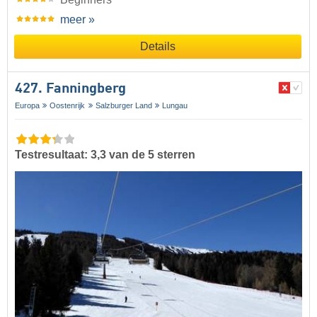
meer »
Details
427. Fanningberg
Europa
Oostenrijk
Salzburger Land
Lungau
Testresultaat: 3,3 van de 5 sterren