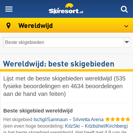
skiresort
Wereldwijd
Wereldwijd: beste skigebieden
Lijst met de beste skigebieden wereldwijd (535
fysieke beoordelingen en 4634 beoordelingen
aan de hand van feiten)
Beste skigebied wereldwijd
Het skigebied
Ischgl/​Samnaun – Silvretta Arena
(een even hoge beoordeling:
KitzSki – Kitzbühel/​Kirchberg
)
is het beste skigebied wereldwijd. Het heeft met 4,9 van de