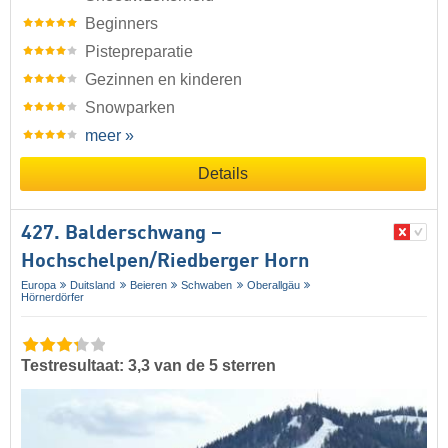
Beginners
Pistepreparatie
Gezinnen en kinderen
Snowparken
meer »
Details
427. Balderschwang –
Hochschelpen/​Riedberger Horn
Europa
Duitsland
Beieren
Schwaben
Oberallgäu
Hörnerdörfer
Testresultaat: 3,3 van de 5 sterren