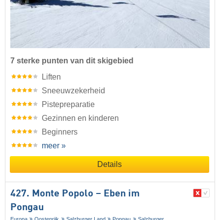
7 sterke punten van dit skigebied
Liften
Sneeuwzekerheid
Pistepreparatie
Gezinnen en kinderen
Beginners
meer »
Details
427. Monte Popolo – Eben im
Pongau
Europa
Oostenrijk
Salzburger Land
Pongau
Salzburger