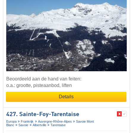
Beoordeeld aan de hand van feiten:
o.a.: grootte, pisteaanbod, liften
Details
427. Sainte-Foy-Tarentaise
Europa
Frankrijk
Auvergne-Rhône-Alpes
Savoie Mont
Blanc
Savoie
Albertville
Tarentaise